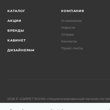
КАТАЛОГ
КОМПАНИЯ
АКЦИИ
О компании
Новости
БРЕНДЫ
Отзывы
КАБИНЕТ
Контакты
Прайс-листы
ДИЗАЙНЕРАМ
2026 © «CARPET ROOM» специализированный магазин по пр
-
Разработка сайта
cmall