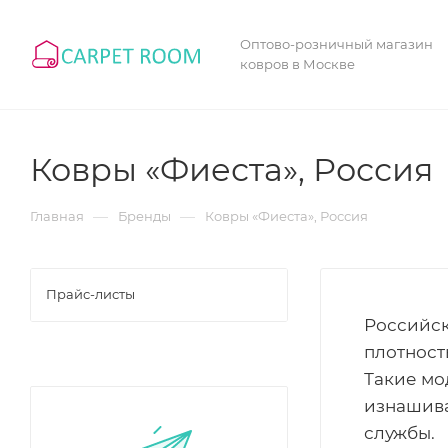
Оптово-розничный магазин
ковров в Москве
Ковры «Фиеста», Россия
—
—
Главная
Бренды
Ковры «Фиеста», Россия
Прайс-листы
Российск
плотность
Такие мо
изнашива
службы.