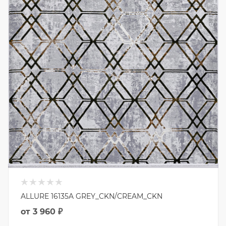
ALLURE 16135A GREY_CKN/CREAM_CKN
от
3 960 ₽